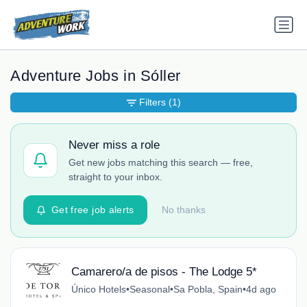
Adventure Jobs in Sóller
Filters
(1)
Never miss a role
Get new jobs matching this search — free,
straight to your inbox.
Get free job alerts
No thanks
Camarero/a de pisos - The Lodge 5*
Único Hotels
•
Seasonal
•
Sa Pobla, Spain
•
4d ago