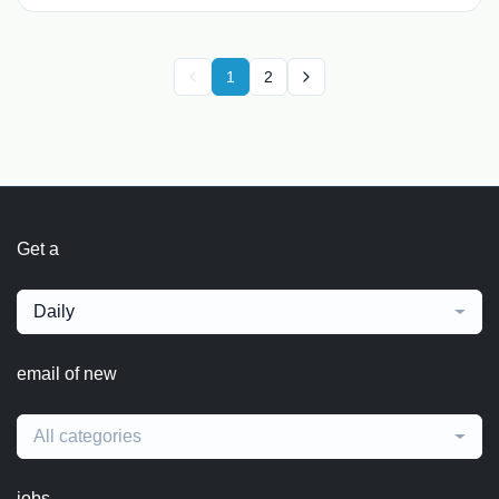
1
2
Get a
Daily
email of new
All categories
jobs