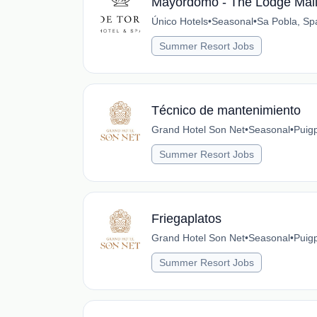
Mayordomo - The Lodge Mall
Único Hotels
•
Seasonal
•
Sa Pobla, Sp
Summer Resort Jobs
Técnico de mantenimiento
Grand Hotel Son Net
•
Seasonal
•
Puig
Summer Resort Jobs
Friegaplatos
Grand Hotel Son Net
•
Seasonal
•
Puig
Summer Resort Jobs