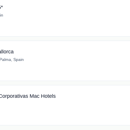
5*
in
allorca
Palma, Spain
Corporativas Mac Hotels