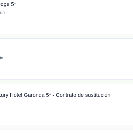
odge 5*
ain
in
xury Hotel Garonda 5* - Contrato de sustitución