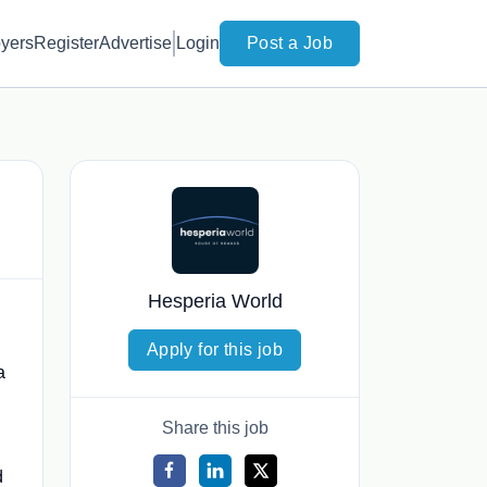
yers
Register
Advertise
Login
Post a Job
Hesperia World
Apply for this job
a
Share this job
d