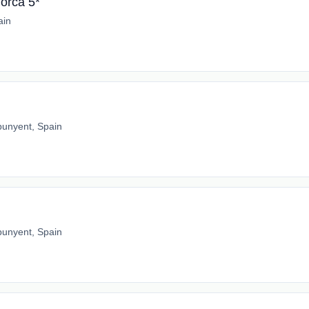
orca 5*
ain
punyent, Spain
punyent, Spain