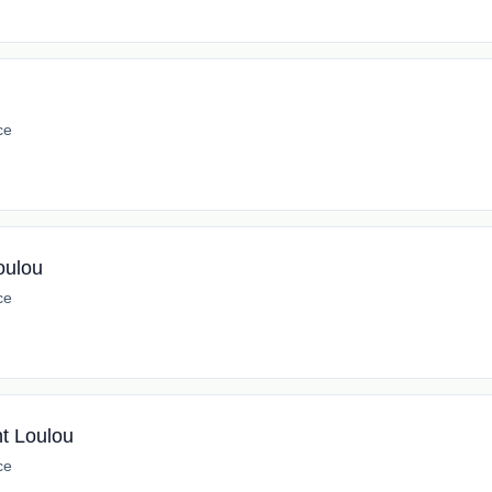
ce
oulou
ce
nt Loulou
ce