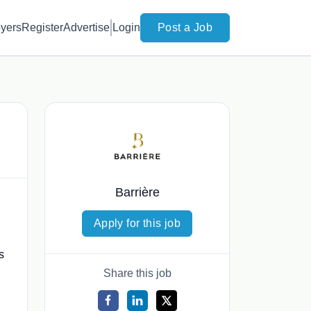
yers
Register
Advertise
Login
Post a Job
Barrière
Apply for this job
s
Share this job