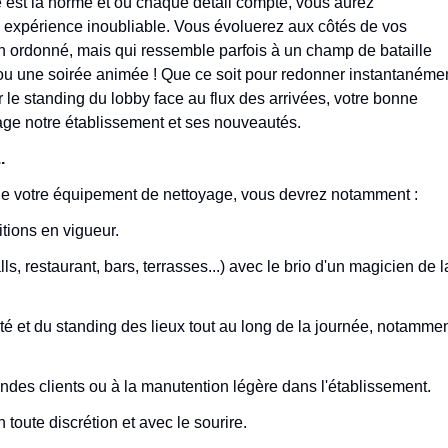
 est la norme et où chaque détail compte, vous aurez
une expérience inoubliable. Vous évoluerez aux côtés de vos
n ordonné, mais qui ressemble parfois à un champ de bataille
 ou une soirée animée ! Que ce soit pour redonner instantanéme
r le standing du lobby face au flux des arrivées, votre bonne
age notre établissement et ses nouveautés.
.
 de votre équipement de nettoyage, vous devrez notamment :
itions en vigueur.
 restaurant, bars, terrasses...) avec le brio d'un magicien de l
té et du standing des lieux tout au long de la journée, notamme
ndes clients ou à la manutention légère dans l'établissement.
n toute discrétion et avec le sourire.