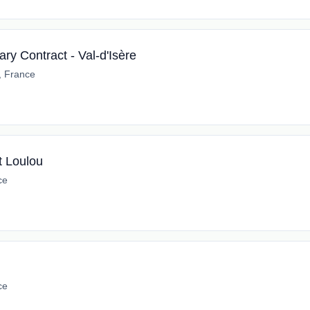
ry Contract - Val-d'Isère
e, France
t Loulou
ce
ce