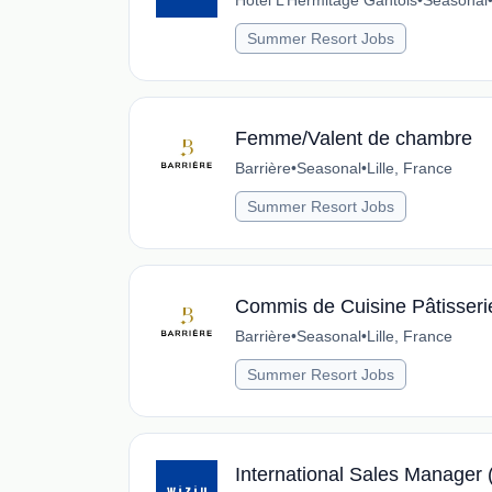
Hôtel L’Hermitage Gantois
•
Seasonal
Summer Resort Jobs
Femme/Valent de chambre
Barrière
•
Seasonal
•
Lille, France
Summer Resort Jobs
Commis de Cuisine Pâtisseri
Barrière
•
Seasonal
•
Lille, France
Summer Resort Jobs
International Sales Manager