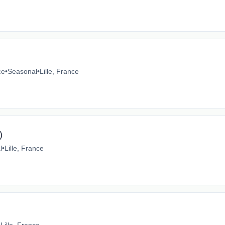
ce
•
Seasonal
•
Lille, France
)
l
•
Lille, France