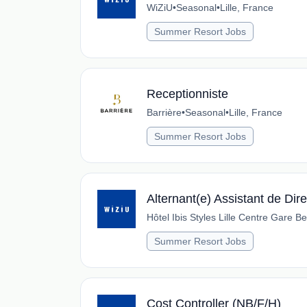
WiZiU
•
Seasonal
•
Lille, France
Summer Resort Jobs
Receptionniste
Barrière
•
Seasonal
•
Lille, France
Summer Resort Jobs
Alternant(e) Assistant de Dir
Hôtel Ibis Styles Lille Centre Gare Bef
Summer Resort Jobs
Cost Controller (NB/F/H)