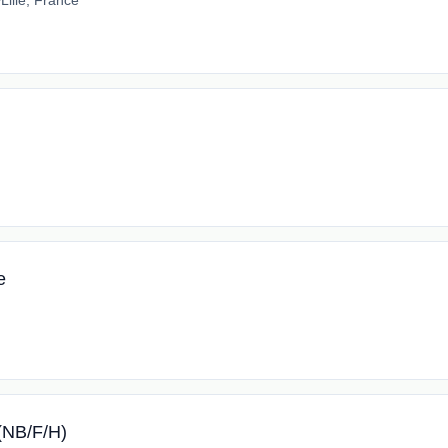
•
Lille, France
e
 (NB/F/H)