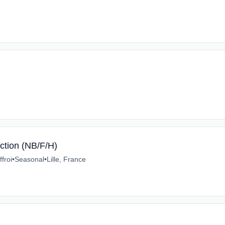
ection (NB/F/H)
froi
•
Seasonal
•
Lille, France