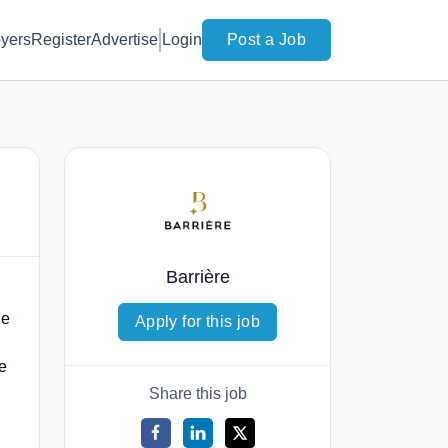
yers
Register
Advertise
Login
Post a Job
Barrière
ue
Apply for this job
de
Share this job