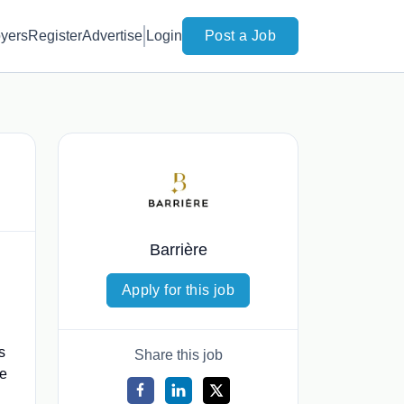
yers
Register
Advertise
Login
Post a Job
Barrière
Apply for this job
s
Share this job
de