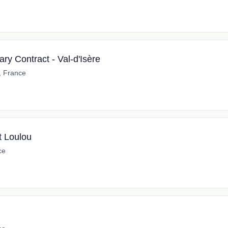
ry Contract - Val-d'Isère
e, France
t Loulou
ce