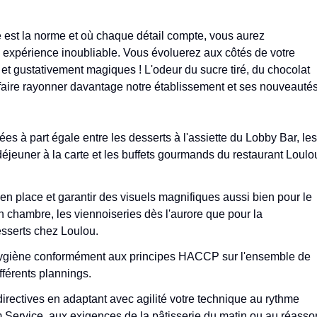
 est la norme et où chaque détail compte, vous aurez
ne expérience inoubliable. Vous évoluerez aux côtés de votre
et gustativement magiques ! L'odeur du sucre tiré, du chocolat
 faire rayonner davantage notre établissement et ses nouveauté
es à part égale entre les desserts à l'assiette du Lobby Bar, les
déjeuner à la carte et les buffets gourmands du restaurant Loulo
n place et garantir des visuels magnifiques aussi bien pour le
en chambre, les viennoiseries dès l'aurore que pour la
esserts chez Loulou.
'hygiène conformément aux principes HACCP sur l'ensemble de
ifférents plannings.
directives en adaptant avec agilité votre technique au rythme
 Service, aux exigences de la pâtisserie du matin ou au réassor