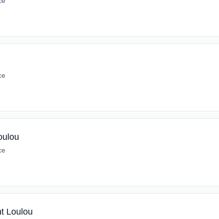
ce
ce
oulou
ce
nt Loulou