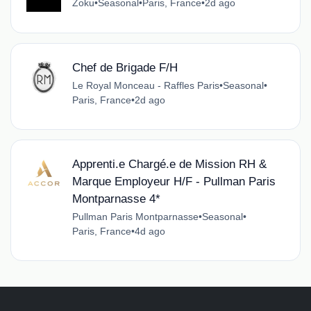
Zoku
•
Seasonal
•
Paris, France
•
2d ago
Chef de Brigade F/H
Le Royal Monceau - Raffles Paris
•
Seasonal
•
Paris, France
•
2d ago
Apprenti.e Chargé.e de Mission RH &
Marque Employeur H/F - Pullman Paris
Montparnasse 4*
Pullman Paris Montparnasse
•
Seasonal
•
Paris, France
•
4d ago