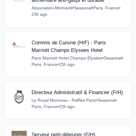
alimentaire anti-gaspi et durable
Association Altrimenti
•
Seasonal
•
Paris, France
•
23h ago
Commis de Cuisine (H/F) - Paris
Marriott Champs Elysees Hotel
Paris Marriott Hotel Champs-Elysées
•
Seasonal
•
Paris, France
•
23h ago
Directeur Administratif & Financier (F/H)
Le Royal Monceau - Raffles Paris
•
Seasonal
•
Paris, France
•
23h ago
Serveur petit-déjeuner (F/H)