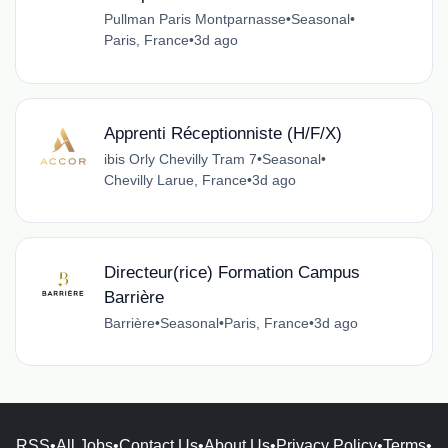
Pullman Paris Montparnasse
•
Seasonal
•
Paris, France
•
3d ago
Apprenti Réceptionniste (H/F/X)
ibis Orly Chevilly Tram 7
•
Seasonal
•
Chevilly Larue, France
•
3d ago
Directeur(rice) Formation Campus
Barrière
Barrière
•
Seasonal
•
Paris, France
•
3d ago
RSS
•
All Jobs
•
Contact Us
•
About Us
•
Privacy Policy
•
Terms
•