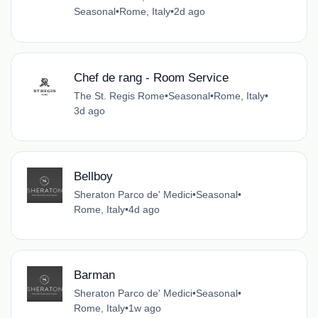
Seasonal
•
Rome, Italy
•
2d ago
Chef de rang - Room Service
The St. Regis Rome
•
Seasonal
•
Rome, Italy
•
3d ago
Bellboy
Sheraton Parco de' Medici
•
Seasonal
•
Rome, Italy
•
4d ago
Barman
Sheraton Parco de' Medici
•
Seasonal
•
Rome, Italy
•
1w ago