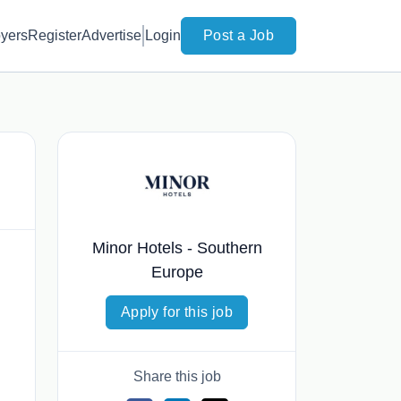
yers
Register
Advertise
Login
Post a Job
Minor Hotels - Southern
Europe
Apply for this job
Share this job