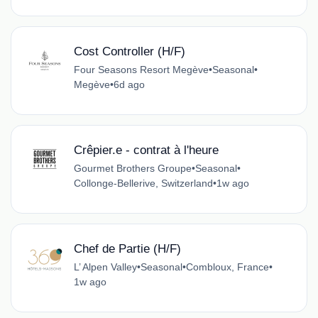
Cost Controller (H/F)
Four Seasons Resort Megève
•
Seasonal
•
Megève
•
6d ago
Crêpier.e - contrat à l'heure
Gourmet Brothers Groupe
•
Seasonal
•
Collonge-Bellerive, Switzerland
•
1w ago
Chef de Partie (H/F)
L’ Alpen Valley
•
Seasonal
•
Combloux, France
•
1w ago