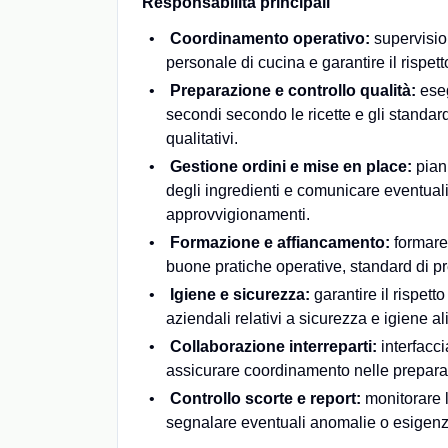
Responsabilità principali
Coordinamento operativo:
supervision
personale di cucina e garantire il rispett
Preparazione e controllo qualità:
eseg
secondi secondo le ricette e gli standar
qualitativi.
Gestione ordini e mise en place:
piani
degli ingredienti e comunicare eventuali
approvvigionamenti.
Formazione e affiancamento:
formare 
buone pratiche operative, standard di p
Igiene e sicurezza:
garantire il rispett
aziendali relativi a sicurezza e igiene al
Collaborazione interreparti:
interfaccia
assicurare coordinamento nelle preparazi
Controllo scorte e report:
monitorare l
segnalare eventuali anomalie o esigenze 