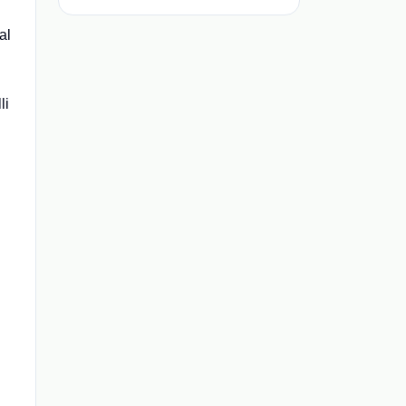
al
i
li