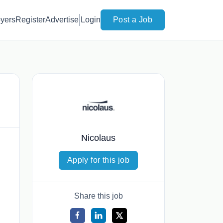
yers
Register
Advertise
Login
Post a Job
Nicolaus
Apply for this job
Share this job