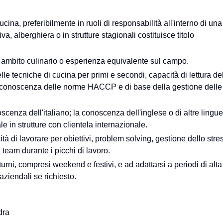
ina, preferibilmente in ruoli di responsabilità all'interno di una
iva, alberghiera o in strutture stagionali costituisce titolo
n ambito culinario o esperienza equivalente sul campo.
e tecniche di cucina per primi e secondi, capacità di lettura de
e, conoscenza delle norme HACCP e di base della gestione delle
enza dell'italiano; la conoscenza dell'inglese o di altre lingue
le in strutture con clientela internazionale.
à di lavorare per obiettivi, problem solving, gestione dello stre
l team durante i picchi di lavoro.
turni, compresi weekend e festivi, e ad adattarsi a periodi di alta
aziendali se richiesto.
dra