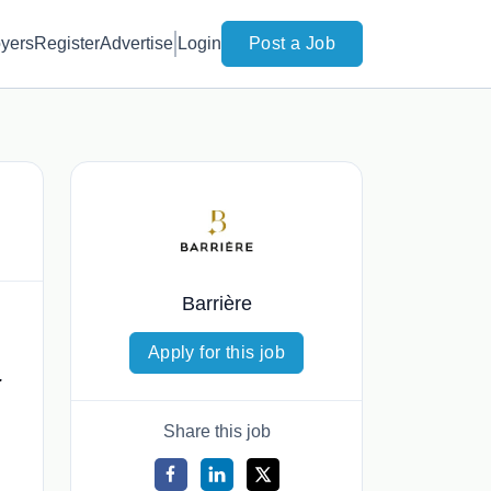
yers
Register
Advertise
Login
Post a Job
Barrière
Apply for this job
.
Share this job