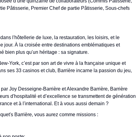
osée d’une quinzaine de collaborateurs (Commis Pâtisserie,
tie Pâtisserie, Premier Chef de partie Pâtisserie, Sous-chefs
s l'hôtellerie de luxe, la restauration, les loisirs, et le
e jour. À la croisée entre destinations emblématiques et
é bien plus qu'un héritage : sa signature.
-York, c’est par son art de vivre à la française unique et
s ses 33 casinos et club, Barrière incarne la passion du jeu,
par Joy Desseigne-Barrière et Alexandre Barrière, Barrière
eurs d'hospitalité et d’excellence se transmettent de génération
ance et à l'international. Et à vous aussi demain ?
ouquet's Barrière, vous aurez comme missions :
à son poste;