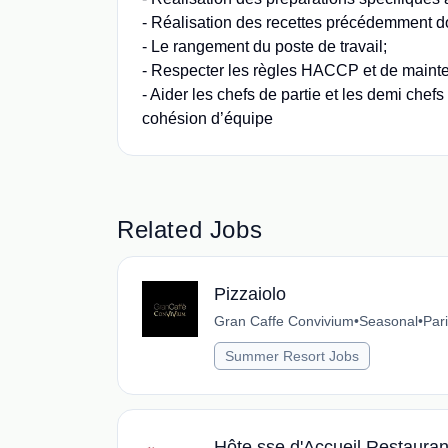
- Réalisation des recettes précédemment do
- Le rangement du poste de travail;
- Respecter les règles HACCP et de mainteni
- Aider les chefs de partie et les demi chef
cohésion d’équipe
Related Jobs
Pizzaiolo
Gran Caffe Convivium
•
Seasonal
•
Par
Summer Resort Jobs
Hôte.sse d'Accueil Restauran