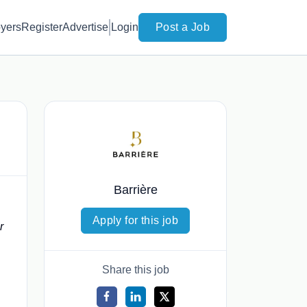
yers
Register
Advertise
Login
Post a Job
Barrière
Apply for this job
r
Share this job