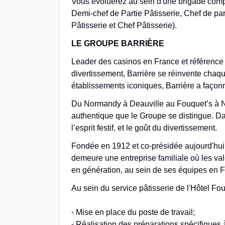
Vous évoluerez au sein d'une brigade comp
Demi-chef de Partie Pâtisserie, Chef de par
Pâtisserie et Chef Pâtisserie).
LE GROUPE BARRIÈRE
Leader des casinos en France et référence dan
divertissement, Barrière se réinvente chaqu
établissements iconiques, Barrière a façonn
Du Normandy à Deauville au Fouquet’s à New
authentique que le Groupe se distingue. Dan
l’esprit festif, et le goût du divertissement.
Fondée en 1912 et co-présidée aujourd'hui 
demeure une entreprise familiale où les val
en génération, au sein de ses équipes en Fr
Au sein du service pâtisserie de l'Hôtel F
- Mise en place du poste de travail;
- Réalisation des préparations spécifiques 