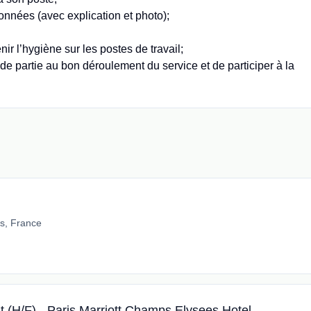
nnées (avec explication et photo);
r l’hygiène sur les postes de travail;
s de partie au bon déroulement du service et de participer à la
is, France
t (H/F) - Paris Marriott Champs Elysees Hotel