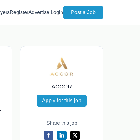
yers
Register
Advertise
Login
Post a Job
ACCOR
Apply for this job
t
Share this job