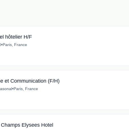
l hôtelier H/F
l
•
Paris, France
se et Communication (F/H)
asonal
•
Paris, France
tt Champs Elysees Hotel