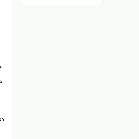
la
rs
on