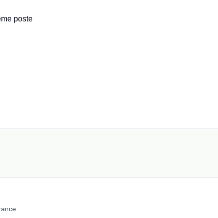
ême poste
rance