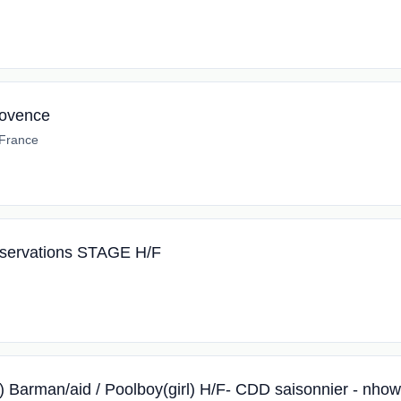
ovence
 France
éservations STAGE H/F
e) Barman/aid / Poolboy(girl) H/F- CDD saisonnier - nhow