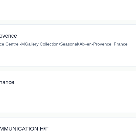
ovence
e Centre -MGallery Collection
•
Seasonal
•
Aix-en-Provence, France
rnance
MMUNICATION H/F