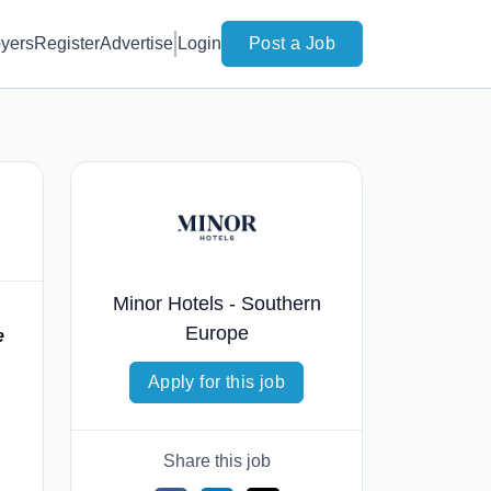
yers
Register
Advertise
Login
Post a Job
Minor Hotels - Southern
Europe
e
Apply for this job
Share this job