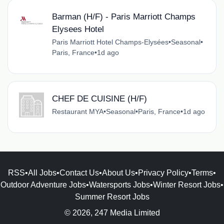
Barman (H/F) - Paris Marriott Champs
Elysees Hotel
Paris Marriott Hotel Champs-Elysées
•
Seasonal
•
Paris, France
•
1d ago
CHEF DE CUISINE (H/F)
Restaurant MYA
•
Seasonal
•
Paris, France
•
1d ago
RSS
•
All Jobs
•
Contact Us
•
About Us
•
Privacy Policy
•
Terms
•
Outdoor Adventure Jobs
•
Watersports Jobs
•
Winter Resort Jobs
•
Summer Resort Jobs
© 2026, 247 Media Limited