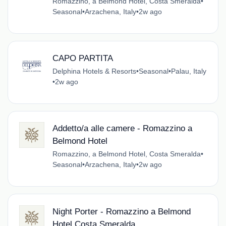
Romazzino, a Belmond Hotel, Costa Smeralda
•
Seasonal
•
Arzachena, Italy
•
2w ago
CAPO PARTITA
Delphina Hotels & Resorts
•
Seasonal
•
Palau, Italy
•
2w ago
Addetto/a alle camere - Romazzino a
Belmond Hotel
Romazzino, a Belmond Hotel, Costa Smeralda
•
Seasonal
•
Arzachena, Italy
•
2w ago
Night Porter - Romazzino a Belmond
Hotel Costa Smeralda