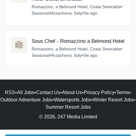
Romazzino, a Belmond Hotel, Costa Smeralda
•
Seasonal
•
Arzachena, Italy
•
3w ago
Sous Chef - Romazzino a Belmond Hotel
Romazzino, a Belmond Hotel, Costa Smeralda
•
Seasonal
•
Arzachena, Italy
•
3w ago
RSS
•
All Jobs
•
Contact Us
•
About Us
•
Privacy Policy
•
Terms
•
Outdoor Adventure Jobs
•
Watersports Jobs
•
Winter Resort Jobs
•
Summer Resort Jobs
© 2026, 247 Media Limited