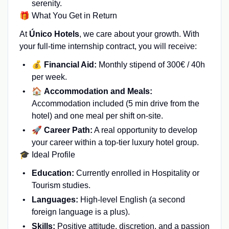
serenity.
🎁 What You Get in Return
At
Único Hotels
, we care about your growth. With
your full-time internship contract, you will receive:
💰
Financial Aid:
Monthly stipend of 300€ / 40h
per week.
🏠
Accommodation and Meals:
Accommodation included (5 min drive from the
hotel) and one meal per shift on-site.
🚀
Career Path:
A real opportunity to develop
your career within a top-tier luxury hotel group.
🎓 Ideal Profile
Education:
Currently enrolled in Hospitality or
Tourism studies.
Languages:
High-level English (a second
foreign language is a plus).
Skills:
Positive attitude, discretion, and a passion