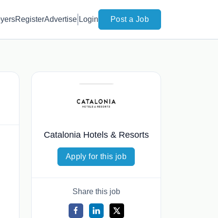
yers
Register
Advertise
Login
Post a Job
Catalonia Hotels & Resorts
Apply for this job
Share this job