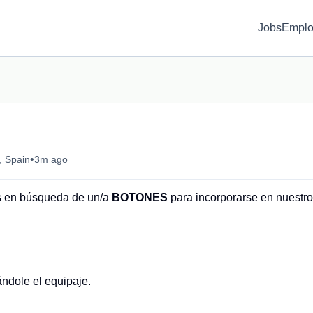
Jobs
Emplo
•
, Spain
3m ago
s en búsqueda de un/a
BOTONES
para incorporarse en nuestro
ándole el equipaje.