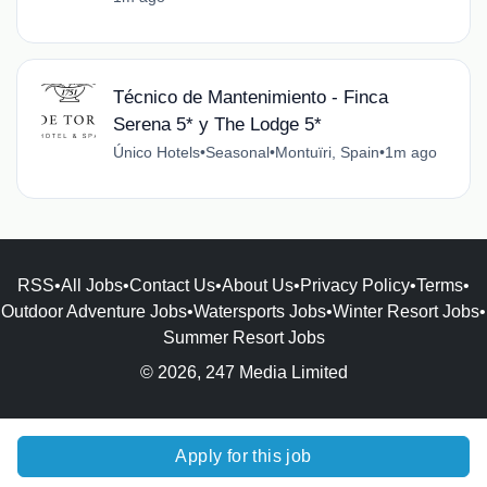
Técnico de Mantenimiento - Finca
Serena 5* y The Lodge 5*
Único Hotels
•
Seasonal
•
Montuïri, Spain
•
1m ago
RSS
•
All Jobs
•
Contact Us
•
About Us
•
Privacy Policy
•
Terms
•
Outdoor Adventure Jobs
•
Watersports Jobs
•
Winter Resort Jobs
•
Summer Resort Jobs
© 2026, 247 Media Limited
Apply for this job