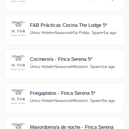
F&B Prácticas Cocina The Lodge 5*
Único Hotels
•
Seasonal
•
Sa Pobla, Spain
•
1w ago
Cocinero/a - Finca Serena 5*
Único Hotels
•
Seasonal
•
Montuïri, Spain
•
1w ago
Friegaplatos - Finca Serena 5*
Único Hotels
•
Seasonal
•
Montuïri, Spain
•
3w ago
Mayordomo/a de noche - Finca Serena