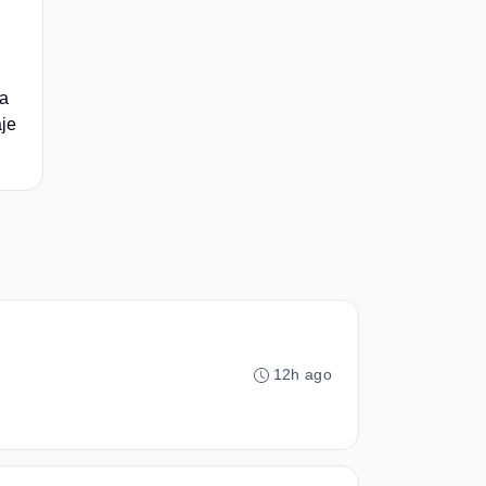
ra
aje
12h ago