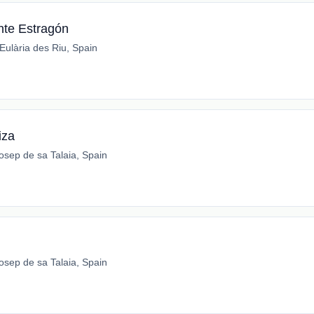
nte Estragón
Eulària des Riu, Spain
iza
osep de sa Talaia, Spain
osep de sa Talaia, Spain