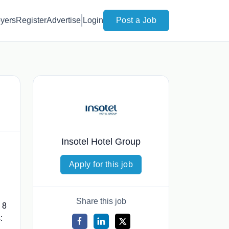
yers
Register
Advertise
Login
Post a Job
Insotel Hotel Group
Apply for this job
Share this job
 8
: